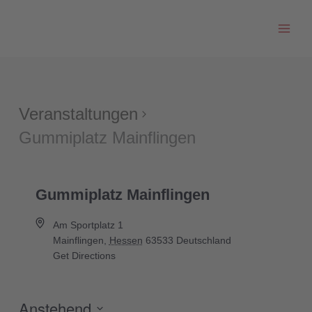
Zum
Inhalt
springen
Veranstaltungen
Gummiplatz Mainflingen
Gummiplatz Mainflingen
Am Sportplatz 1
Mainflingen
,
Hessen
63533
Deutschland
Get Directions
Anstehend