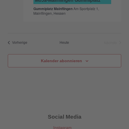
MoJa-Mainflingen Gummiplatz
Gummiplatz Mainflingen
Am Sportplatz 1,
Mainflingen, Hessen
Nächste
Veranstaltungen
Vorherige
Heute
Veranstaltu
Kalender abonnieren
Social Media
Instagram