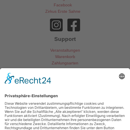
Facebook
Zirkus Erste Sahne
Support
Veranstaltungen
Warenkorb
Zahlungsarten
Kontakt
Gemeinde Mainhausen
Fachbereich Jugend und Soziales
Rheinstraße 3
63533 Mainhausen
06182 8900 -79 o. -85
jugend@mainhausen.de