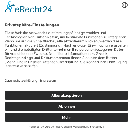
auch an das Mutterunternehmen von Google in die Vereinigten
Staaten übertragen werden kann.
Der Einsatz des Google Tag Managers erfolgt auf Grundlage
von Art. 6 Abs. 1 lit. f DSGVO. Der Websitebetreiber hat ein
berechtigtes Interesse an einer schnellen und unkomplizierten
Einbindung und Verwaltung verschiedener Tools auf seiner
Website. Sofern eine entsprechende Einwilligung abgefragt
wurde, erfolgt die Verarbeitung ausschließlich auf Grundlage
von Art. 6 Abs. 1 lit. a DSGVO und § 25 Abs. 1 TDDDG, soweit
die Einwilligung die Speicherung von Cookies oder den Zugriff
auf Informationen im Endgerät des Nutzers (z. B. Device-
Fingerprinting) im Sinne des TDDDG umfasst. Die Einwilligung
ist jederzeit widerrufbar.
Google Analytics
Diese Website nutzt Funktionen des Webanalysedienstes
Google Analytics. Anbieter ist die Google Ireland Limited
(„Google“), Gordon House, Barrow Street, Dublin 4, Irland.
Google Analytics ermöglicht es dem Websitebetreiber, das