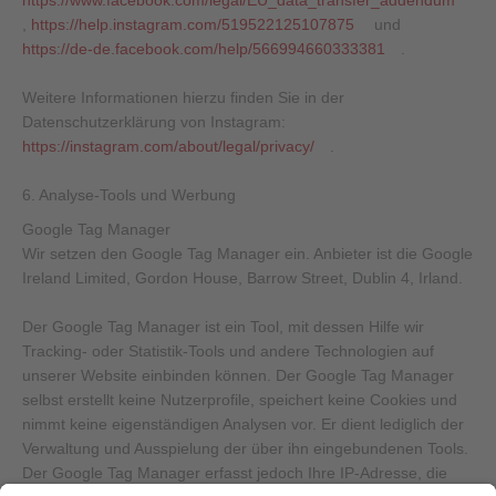
https://www.facebook.com/legal/EU_data_transfer_addendum
,
https://help.instagram.com/519522125107875
und
https://de-de.facebook.com/help/566994660333381
.
Weitere Informationen hierzu finden Sie in der
Datenschutzerklärung von Instagram:
https://instagram.com/about/legal/privacy/
.
6. Analyse-Tools und Werbung
Google Tag Manager
Wir setzen den Google Tag Manager ein. Anbieter ist die Google
Ireland Limited, Gordon House, Barrow Street, Dublin 4, Irland.
Der Google Tag Manager ist ein Tool, mit dessen Hilfe wir
Tracking- oder Statistik-Tools und andere Technologien auf
unserer Website einbinden können. Der Google Tag Manager
selbst erstellt keine Nutzerprofile, speichert keine Cookies und
nimmt keine eigenständigen Analysen vor. Er dient lediglich der
Verwaltung und Ausspielung der über ihn eingebundenen Tools.
Der Google Tag Manager erfasst jedoch Ihre IP-Adresse, die