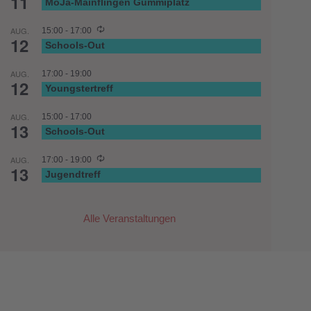
11
MoJa-Mainflingen Gummiplatz
AUG.
15:00
-
17:00
12
Schools-Out
AUG.
17:00
-
19:00
12
Youngstertreff
AUG.
15:00
-
17:00
13
Schools-Out
AUG.
17:00
-
19:00
13
Jugendtreff
Alle Veranstaltungen