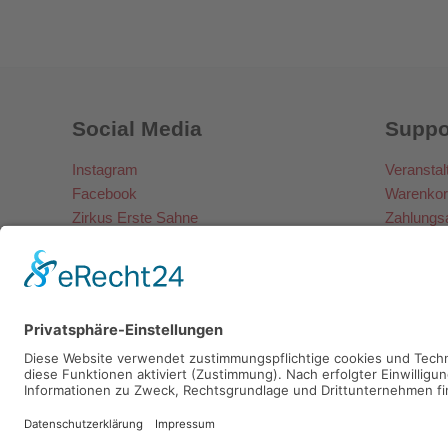
Social Media
Suppo
Instagram
Veranstal
Facebook
Warenkor
Zirkus Erste Sahne
Zahlungs
Copyrig