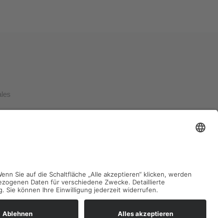
ales
kt
am Main.