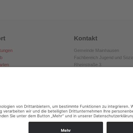
rt
Kontakt
tungen
Gemeinde Mainhausen
b
Fachbereich Jugend und Sozi
arten
Rheinstraße 3
63533 Mainhausen
06182 8900 -79 o. -85
jugend@mainhausen.de
Impressum
Datenschutzerklärung
Teilnahmebedingungen
Konta
ht © 2017-2026 Gemeinde Mainhausen | Made with ❤️ in Frankfurt 