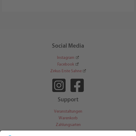
Haus
beim
KinderKino
Social Media
Instagram
Facebook
Zirkus Erste Sahne
Support
Veranstaltungen
Warenkorb
Zahlungsarten
Kontakt