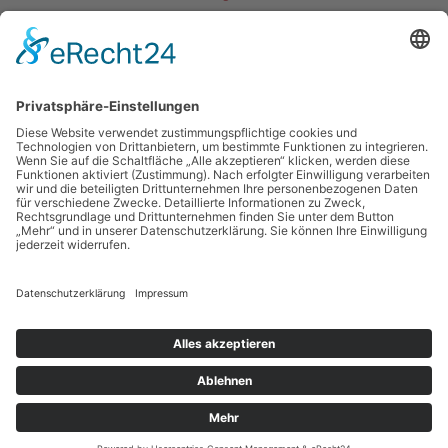
Kontakt
Gemeinde Mainhausen
Fachbereich Jugend und Soziales
Rheinstraße 3
63533 Mainhausen
06182 8900 -79 o. -85
jugend@mainhausen.de
Impressum
Datenschutzerklärung
Teilnahmebedingungen
Kontakt
Copyright © 2017-2026 Gemeinde Mainhausen | Made with ❤️ in
Frankfurt am Main.