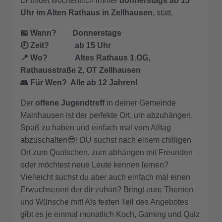
Er findet wöchentlich immer
donnerstags ab 15
Uhr im Alten Rathaus in Zellhausen,
statt.
📅 Wann? Donnerstags
🕘
Zeit? ab 15 Uhr
📍
Wo? Altes Rathaus 1.OG,
Rathausstraße 2, OT Zellhausen
👥
Für Wen? Alle ab 12 Jahren!
Der
offene Jugendtreff
in deiner Gemeinde
Mainhausen ist der perfekte Ort, um abzuhängen,
Spaß zu haben und einfach mal vom Alltag
abzuschalten😎! DU suchst nach einem chilligen
Ort zum Quatschen, zum abhängen mit Freunden
oder möchtest neue Leute kennen lernen?
Vielleicht suchst du aber auch einfach mal einen
Erwachsenen der dir zuhört? Bringt eure Themen
und Wünsche mit! Als festen Teil des Angebotes
gibt es je einmal monatlich Koch, Gaming und Quiz