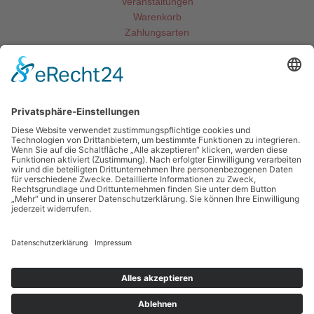
Veranstaltungen
Warenkorb
Zahlungsarten
Kontakt
Gemeinde Mainhausen
Fachbereich Jugend und Soziales
Rheinstraße 3
63533 Mainhausen
06182 8900 -79 o. -85
jugend@mainhausen.de
Impressum
Datenschutzerklärung
Teilnahmebedingungen
Kontakt