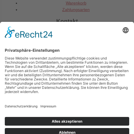
Warenkorb
Zahlungsarten
Kontakt
Gemeinde Mainhausen
Fachbereich Jugend und Soziales
Rheinstraße 3
63533 Mainhausen
06182 8900 -79 o. -85
jugend@mainhausen.de
Impressum
Datenschutzerklärung
Teilnahmebedingungen
Kontakt
Copyright © 2017-2026 Gemeinde Mainhausen | Made with ❤️ in