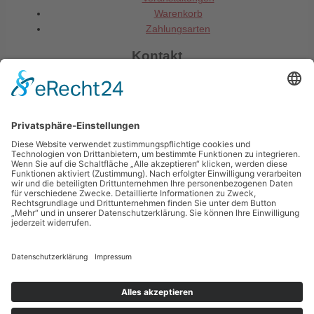
Warenkorb
Zahlungsarten
Kontakt
Gemeinde Mainhausen
Fachbereich Jugend und Soziales
Rheinstraße 3
63533 Mainhausen
06182 8900 -79 o. -85
jugend@mainhausen.de
Impressum
Datenschutzerklärung
Teilnahmebedingungen
Kontakt