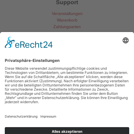
Support
Veranstaltungen
Warenkorb
Zahlungsarten
Kontakt
Gemeinde Mainhausen
Fachbereich Jugend und Soziales
Rheinstraße 3
63533 Mainhausen
06182 8900 -79 o. -85
jugend@mainhausen.de
Impressum
Datenschutzerklärung