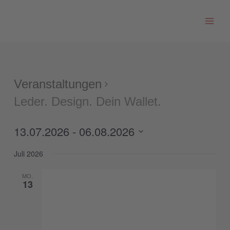
Zum
Inhalt
springen
Veranstaltungen
Leder. Design. Dein Wallet.
13.07.2026
 - 
06.08.2026
Datum
Juli 2026
wählen.
MO.
13