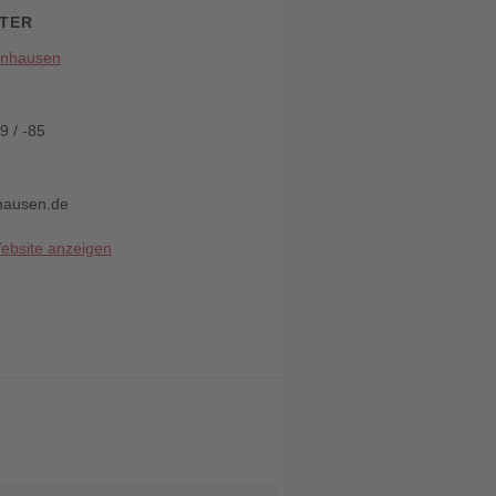
TER
inhausen
9 / -85
ausen.de
Website anzeigen