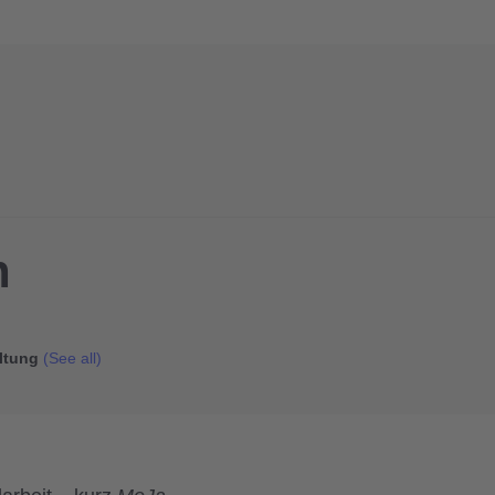
n
altung
(See all)