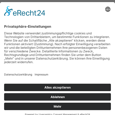
Kontakt
Gemeinde Mainhausen
Fachbereich Jugend und Soziales
Rheinstraße 3
63533 Mainhausen
06182 8900 -79 o. -85
jugend@mainhausen.de
Impressum
Datenschutzerklärung
Teilnahmebedingungen
Kontakt
Copyright © 2017-2026 Gemeinde Mainhausen | Made with ❤️ in
Frankfurt am Main.