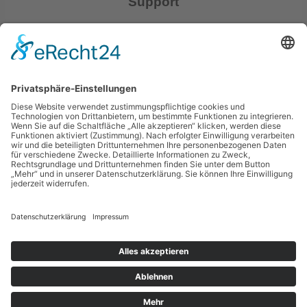
Support
Kontakt
Gemeinde Mainhausen
Fachbereich Jugend und Soziales
Rheinstraße 3
63533 Mainhausen
06182 8900 -79 o. -85
jugend@mainhausen.de
Copyright © 2017-2026 Gemeinde Mainhausen | Made with ❤️ in
Frankfurt am Main.