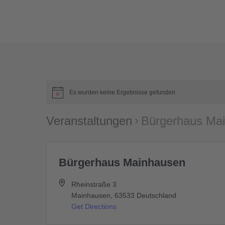
Zum
Inhalt
springen
Es wurden keine Ergebnisse gefunden.
Veranstaltungen
Bürgerhaus Ma
Bürgerhaus Mainhausen
Rheinstraße 3
Mainhausen
,
63533
Deutschland
Get Directions