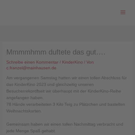
Zum
Inhalt
springen
Mmmmhmm duftete das gut….
Schreibe einen Kommentar
/
KinderKino
/ Von
c.franzel@mainhausen.de
Am vergangenen Samstag hatten wir einen tollen Abschluss für
das KinderKino 2023 und gleichzeitig unseren
Besucherrekord❗️seit wir überhaupt mit der KinderKino-Reihe
angefangen haben.
78 Hände verarbeiteten 3 Kilo Teig zu Plätzchen und bastelten
Weihnachtskarten.
Gemeinsam haben wir einen tollen Nachmittag verbracht und
jede Menge Spaß gehabt.