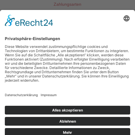
Zahlungsarten
Kontakt
Gemeinde Mainhausen
Fachbereich Jugend und Soziales
Rheinstraße 3
63533 Mainhausen
06182 8900 -79 o. -85
jugend@mainhausen.de
Impressum
Datenschutzerklärung
Teilnahmebedingungen
Kontakt
Copyright © 2017-2026 Gemeinde Mainhausen | Made with ❤️ in