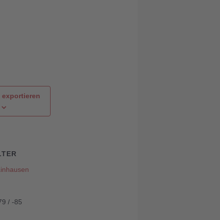
 exportieren
LTER
inhausen
9 / -85